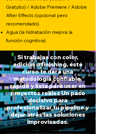
Gratuito) / Adobe Premiere / Adobe
After Effects (opcional pero
recomendado).
Agua (la hidratación mejora la
función cognitiva).
Si trabajas con color,
edición o finishing, este
curso te dará una
metodología confiable,
rápida y lista para usar en
proyectos reales Un paso
decisivo para
profesionalizar tu pipeline y
dejar atrás las soluciones
improvisadas.