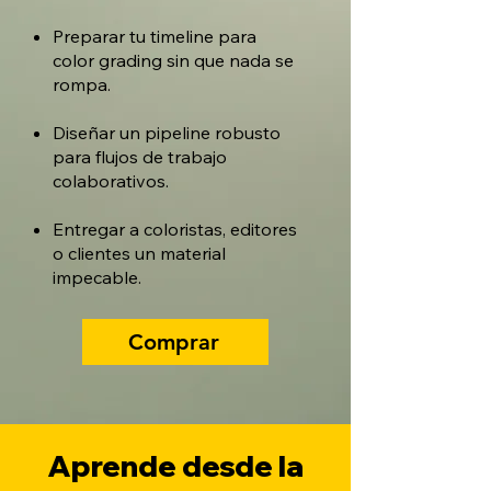
Preparar tu timeline para
color grading sin que nada se
rompa.
Diseñar un pipeline robusto
para flujos de trabajo
colaborativos.
Entregar a coloristas, editores
o clientes un material
impecable.
Comprar
Aprende desde la