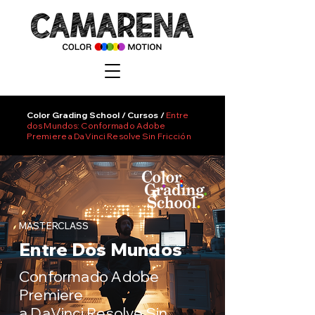
Color Grading School / Cursos /
Entre
dos Mundos: Conformado Adobe
Premiere a DaVinci Resolve Sin Fricción
MASTERCLASS
Entre Dos Mundos
Conformado Adobe
Premiere
a DaVinci Resolve Sin