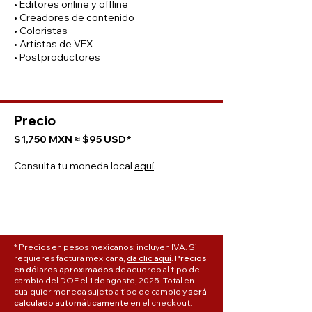
• Editores online y offline
• Creadores de contenido
• Coloristas
• Artistas de VFX
• Postproductores​​
Precio
$1,750 MXN ≈ $95 USD*
Consulta tu moneda local
aquí
.​​
* Precios en pesos mexicanos; incluyen IVA. Si
requieres factura mexicana,
da clic aquí
.
Precios
en dólares aproximados
de acuerdo al tipo de
cambio del DOF el 1 de agosto, 2025. Total en
cualquier moneda sujeto a tipo de cambio y
será
calculado automáticamente
en el checkout.