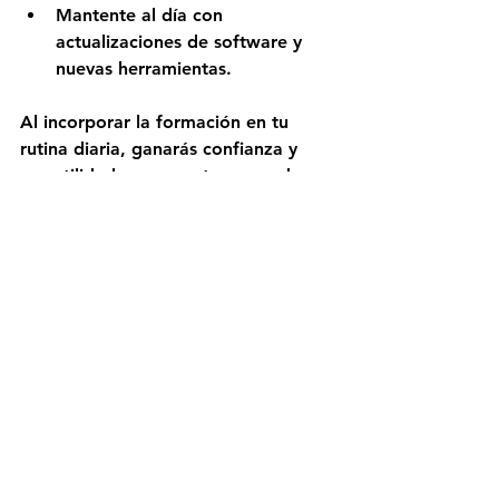
Mantente al día con 
actualizaciones de software y 
nuevas herramientas.
Al incorporar la formación en tu 
rutina diaria, ganarás confianza y 
versatilidad que se notan en cada 
proyecto.
El proceso de masterización combina la 
suite de edición y la de corrección de 